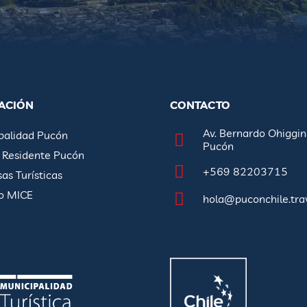
ACIÓN
CONTACTO
Av. Bernardo Ohiggin
palidad Pucón
Pucón
a Residente Pucón
+569 82203715
as Turísticas
o MICE
hola@puconchile.tra