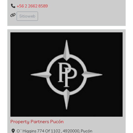
+56 2 2662 8589
Sitioweb
Property Partners Pucón
O`Higgins 774 Of 1102 , 4920000, Pucón