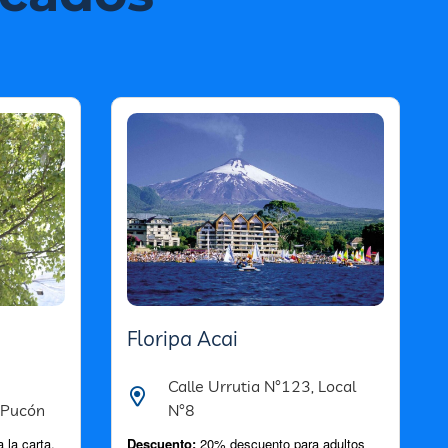
Floripa Acai
Calle Urrutia N°123, Local
 Pucón
N°8
 la carta,
Descuento:
20% descuento
para adultos