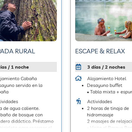
PADA RURAL
ESCAPE & RELAX
ías / 1 noche
3 días / 2 noches
ojamiento Cabaña
Alojamiento Hotel
ayuno servido en la
Desayuno buffet
baña
• Tabla mixta + esp
ividades
Actividades
a de agua caliente.
2 horas de tinaja de
baño de bosque con
hidromasaje
dero didáctico. Préstamo
2 masajes de relajac
bicicleta para recorrer el
• Visita al Parque Bo