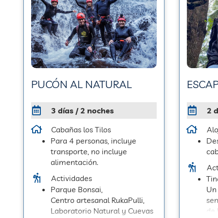
PUCÓN AL NATURAL
ESCA
3 días / 2 noches
2 d
Cabañas los Tilos
Al
Para 4 personas, incluye
Des
transporte, no incluye
ca
alimentación.
Act
Actividades
Tin
Parque Bonsai,
Un 
Centro artesanal RukaPulli,
sen
Laboratorio Natural y Cuevas
de 