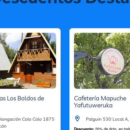
s Los Boldos de
Cafetería Mapuche
Yafutuweruka
longación Colo Colo 1875
Palguin 530 Local A,
cón
Descuento:
20% de dcto. en toda