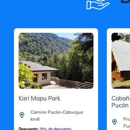
Kari Mapu Park
Cabaña
Pucón
Camino Pucón-Caburgua
km8
Pro
Pu
Descuento:
25% de descuento.