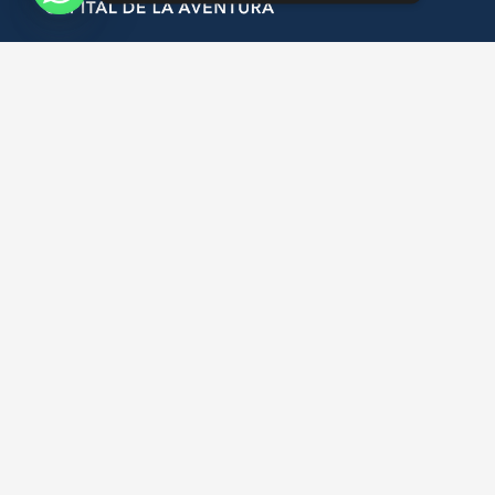
INFORMACIÓN
Municipalidad Pucón
Tarjeta Residente Pucón
Empresas Turísticas
Turismo MICE
CONTACTO
Av. Bernardo Ohiggins 483, Pucón
+569 82203715
hola@puconchile.travel
REDES SOCIALES