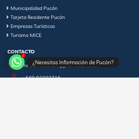
Municipalidad Pucón
Tarjeta Residente Pucón
Empresas Turísticas
Turismo MICE
CONTACTO
1
¿Necesitas Información de Pucón?
Av. Bernardo Ohiggins 483, Pucón
+569 82203715
hola@puconchile.travel
REDES SOCIALES
Instagram
Facebook