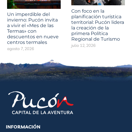
Con foco en la
Un imperdible del
planificación turística
invierno: Pucón invita
territorial: Pucón lidera
a vivir el «Mes de las
la creación de la
Termas» con
primera Política
descuentos en nueve
Regional de Turismo
centros termales
julio 12, 2026
agosto 7, 2026
INFORMACIÓN