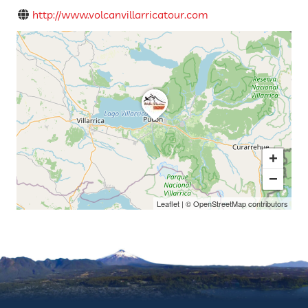
http://www.volcanvillarricatour.com
+
−
Leaflet
| ©
OpenStreetMap
contributors