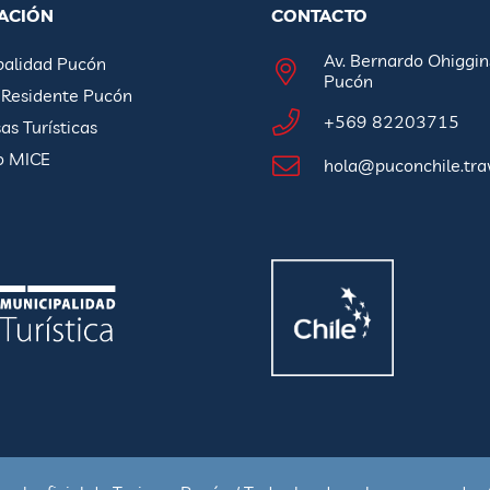
ACIÓN
CONTACTO
Av. Bernardo Ohiggin
palidad Pucón
Pucón
 Residente Pucón
+569 82203715
s Turísticas
o MICE
hola@puconchile.tra