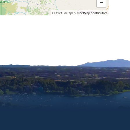
−
Leaflet
| ©
OpenStreetMap
contributors