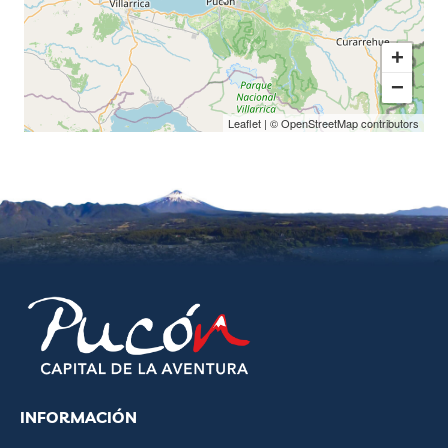
+
−
Leaflet
| ©
OpenStreetMap
contributors
INFORMACIÓN