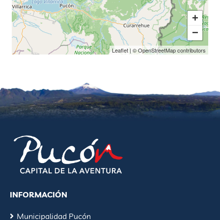
+
−
Leaflet
| ©
OpenStreetMap
contributors
INFORMACIÓN
Municipalidad Pucón