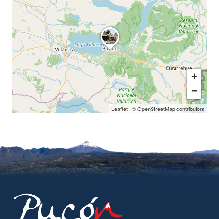
+
−
Leaflet
| ©
OpenStreetMap
contributors