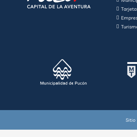
Munici
Tarjet
Empres
Turism
Sitio