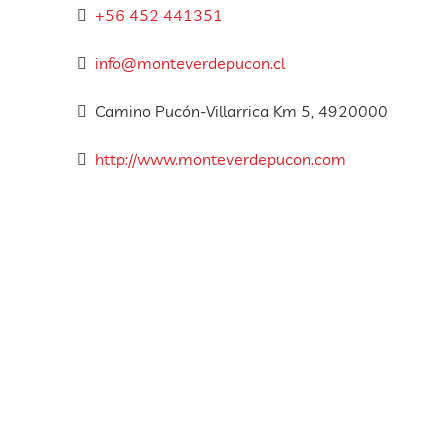
+56 452 441351
info@monteverdepucon.cl
Camino Pucón-Villarrica Km 5, 4920000
http://www.monteverdepucon.com