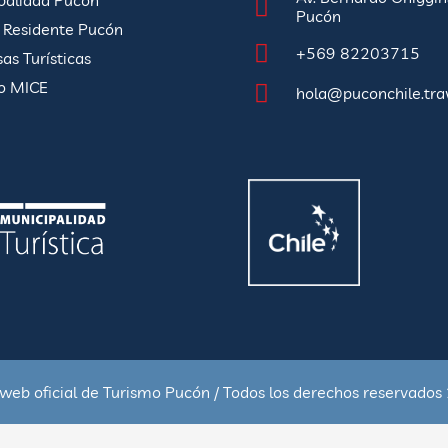
palidad Pucón
Pucón
a Residente Pucón
+569 82203715
as Turísticas
o MICE
hola@puconchile.tra
 web oficial de Turismo Pucón / Todos los derechos reservado