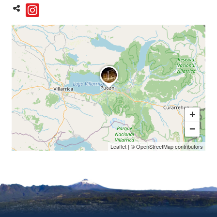
+
−
Leaflet
| ©
OpenStreetMap
contributors