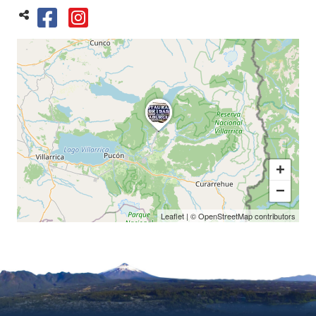
+
−
Leaflet
| ©
OpenStreetMap
contributors