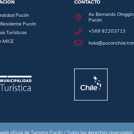
ACIÓN
CONTACTO
Av. Bernardo Ohiggin
palidad Pucón
Pucón
 Residente Pucón
+569 82203715
s Turísticas
o MICE
hola@puconchile.tra
 web oficial de Turismo Pucón / Todos los derechos reservado