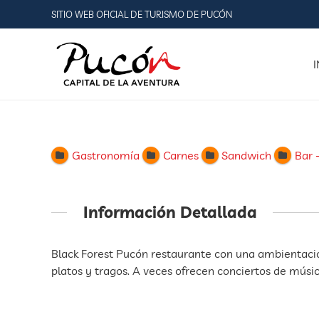
SITIO WEB OFICIAL DE TURISMO DE PUCÓN
I
Gastronomía
Carnes
Sandwich
Bar 
Información Detallada
Black Forest Pucón restaurante con una ambientac
platos y tragos. A veces ofrecen conciertos de músic