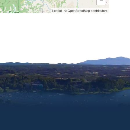
−
Leaflet
| ©
OpenStreetMap
contributors