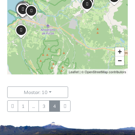
+
−
Leaflet
| ©
OpenStreetMap
contributors
Mostar: 10
1
...
3
4