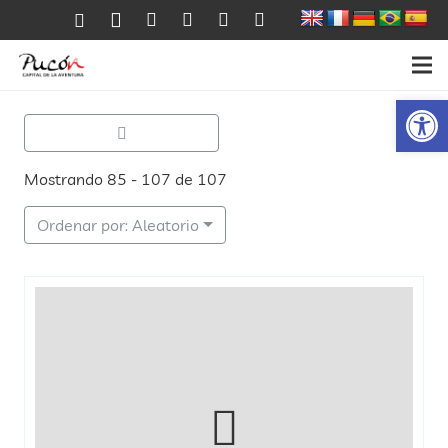
Ab
Mostrando 85 - 107 de 107
Ordenar por: Aleatorio